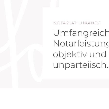
NOTARIAT LUKANEC
Umfangreic
Notarleistun
objektiv und
unparteiisch.