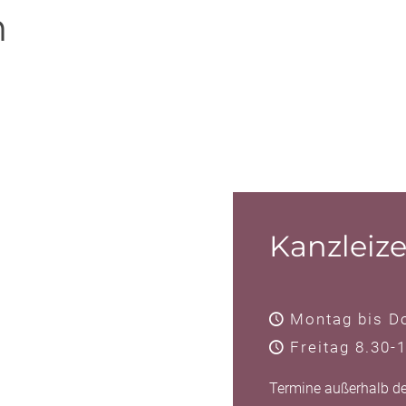
n
Kanzleize
Montag bis Do
Freitag 8.30-
Termine außerhalb de