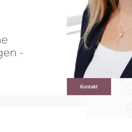
he
gen -
Kontakt